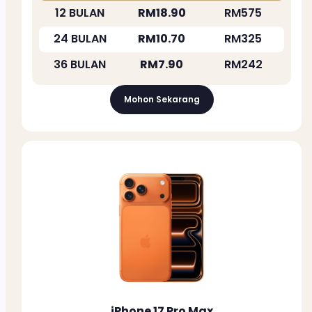
12 BULAN
RM18.90
RM575
24 BULAN
RM10.70
RM325
36 BULAN
RM7.90
RM242
Mohon Sekarang
iPhone 17 Pro Max