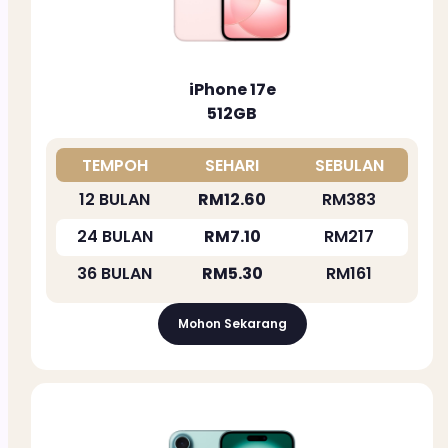
iPhone 17e
512GB
TEMPOH
SEHARI
SEBULAN
12 BULAN
RM12.60
RM383
24 BULAN
RM7.10
RM217
36 BULAN
RM5.30
RM161
Mohon Sekarang