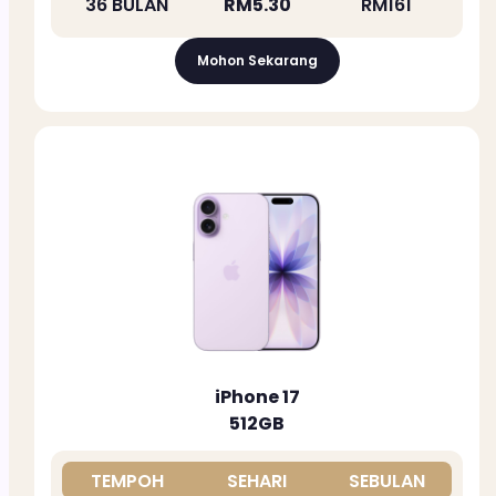
36 BULAN
RM5.30
RM161
Mohon Sekarang
iPhone 17
512GB
TEMPOH
SEHARI
SEBULAN