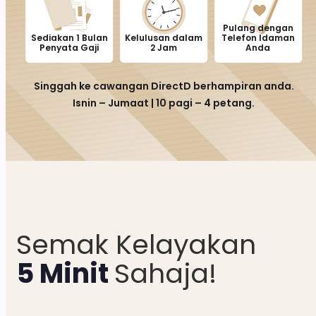
Pulang dengan
Sediakan 1 Bulan
Kelulusan dalam
Telefon Idaman
Penyata Gaji
2 Jam
Anda
Singgah ke cawangan DirectD berhampiran anda.
Isnin – Jumaat | 10 pagi – 4 petang.
Semak Kelayakan
5 Minit 
Sahaja!