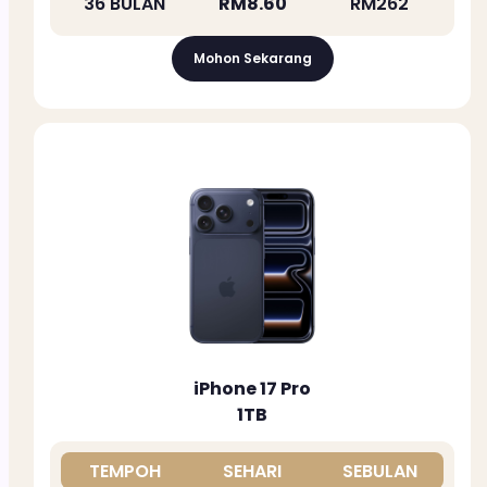
36 BULAN
RM8.60
RM262
Mohon Sekarang
iPhone 17 Pro
1TB
TEMPOH
SEHARI
SEBULAN